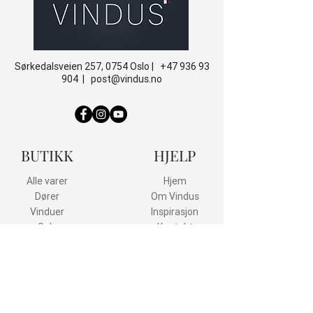
Sørkedalsveien 257, 0754 Oslo |
+47 936 93
904
|
post@vindus.no
BUTIKK
HJELP
Alle varer
Hjem
Dører
Om Vindus
Vinduer
Inspirasjon
Salg
Kontakt
NYTTIG
Kundeservice
Min konto / login