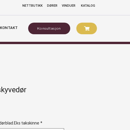
NETTBUTIKK
DØRER
VINDUER
KATALOG
KONTAKT
Konsultasjon
skyvedør
gspris
dørblad.Eks takskinne
*