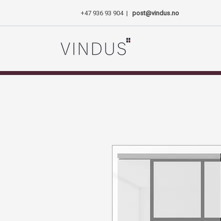
+47 936 93 904
|
post@vindus.no