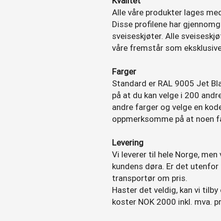
Kvalitet
Alle våre produkter lages med e
Disse profilene har gjennomg
sveiseskjøter. Alle sveiseskj
våre fremstår som eksklusive
Farger
Standard er RAL 9005 Jet B
på at du kan velge i 200 andr
andre farger og velge en kode 
oppmerksomme på at noen fa
Levering
Vi leverer til hele Norge, men v
kundens døra. Er det utenfor 
transportør om pris.
Haster det veldig, kan vi tilb
koster NOK 2000 inkl. mva. pr 1