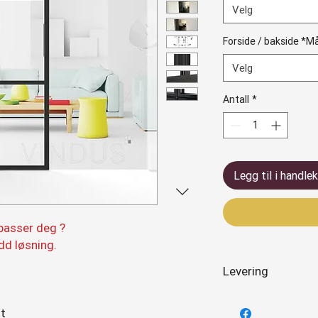
Velg
Forside / bakside *Må 
Velg
Antall
*
Legg til i handle
 passer deg ?
dd løsning.
Levering
Alle dører og vinduer
tt
til 8 uker i fra bestilli