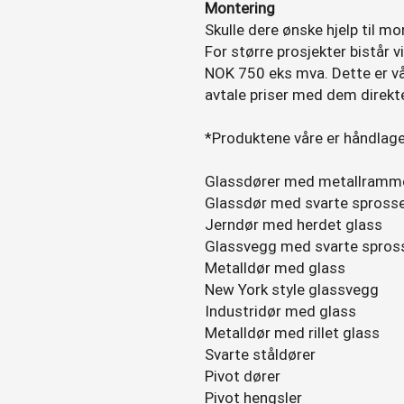
Montering
Skulle dere ønske hjelp til mo
For større prosjekter bistår 
NOK 750 eks mva. Dette er vå
avtale priser med dem direkte
*Produktene våre er håndlag
Glassdører med metallramm
Glassdør med svarte spross
Jerndør med herdet glass
Glassvegg med svarte spros
Metalldør med glass
New York style glassvegg
Industridør med glass
Metalldør med rillet glass
Svarte ståldører
Pivot dører
Pivot hengsler