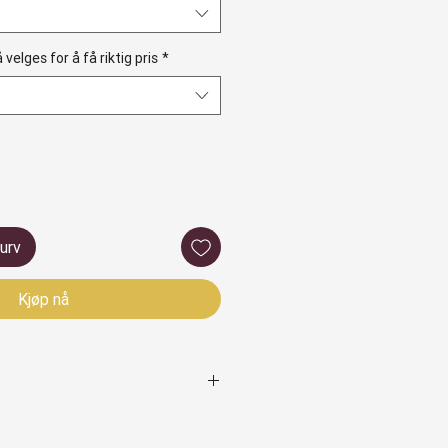
velges for å få riktig pris
*
kurv
Kjøp nå
 produseres og blir levert mellom 6
ng.