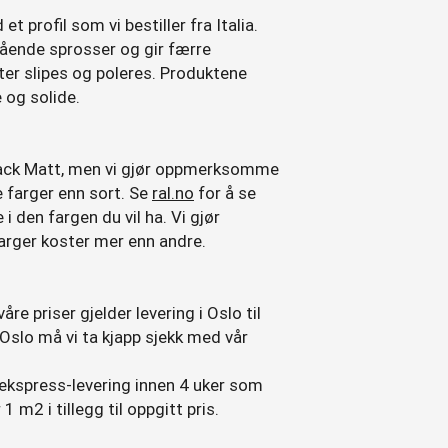
t profil som vi bestiller fra Italia.
ående sprosser og gir færre
øter slipes og poleres. Produktene
 og solide.
lack Matt, men vi gjør oppmerksomme
e farger enn sort. Se
ral.no
for å se
i den fargen du vil ha. Vi gjør
rger koster mer enn andre.
åre priser gjelder levering i Oslo til
Oslo må vi ta kjapp sjekk med vår
y ekspress-levering innen 4 uker som
 m2 i tillegg til oppgitt pris.