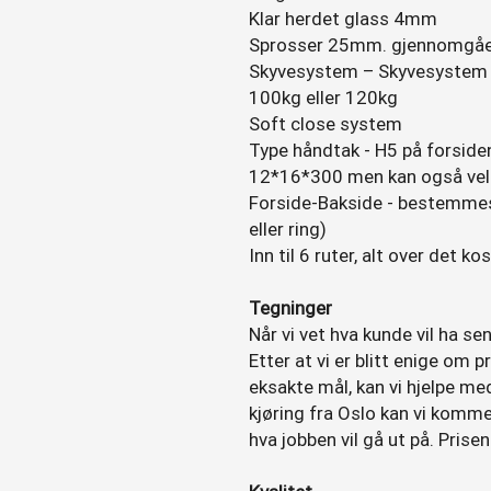
Klar herdet glass 4mm
Sprosser 25mm. gjennomgå
Skyvesystem – Skyvesystem
100kg eller 120kg
Soft close system
Type håndtak - H5 på forsiden
12*16*300 men kan også velg
Forside-Bakside - bestemmes 
eller ring)
Inn til 6 ruter, alt over det kos
Tegninger
Når vi vet hva kunde vil ha sen
Etter at vi er blitt enige om 
eksakte mål, kan vi hjelpe med
kjøring fra Oslo kan vi komme
hva jobben vil gå ut på. Pris