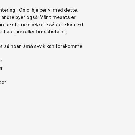
ntering i Oslo, hjelper vi med dette.
vi andre byer også. Vår timesats er
re eksterne snekkere så dere kan evt
. Fast pris eller timesbetaling
et så noen små avvik kan forekomme
e
er
ser