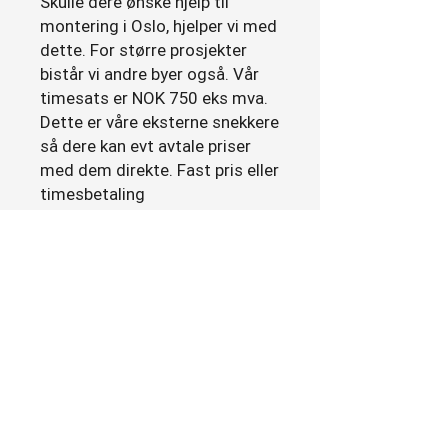
Skulle dere ønske hjelp til
montering i Oslo, hjelper vi med
dette. For større prosjekter
bistår vi andre byer også. Vår
timesats er NOK 750 eks mva.
Dette er våre eksterne snekkere
så dere kan evt avtale priser
med dem direkte. Fast pris eller
timesbetaling
*Produktene våre er håndlaget
så noen små avvik kan
forekomme
Glassdører med metallramme
Glassdør med svarte sprosser
Jerndør med herdet glass
Glassvegg med svarte
sprosser